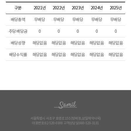
구분
2021년
2022년
2023년
2024년
2025년
배당총액
무배당
무배당
무배당
무배당
무배당
주당 배당금
0
0
0
0
0
배당성향
해당없음
해당없음
해당없음
해당없음
해당없음
배당수익률
해당없음
해당없음
해당없음
해당없음
해당없음
서울특별시 서초구 효령로 155 (방배동,삼일제약사옥)
대표번호:02-520-0300 고객상담실:080-520-3131